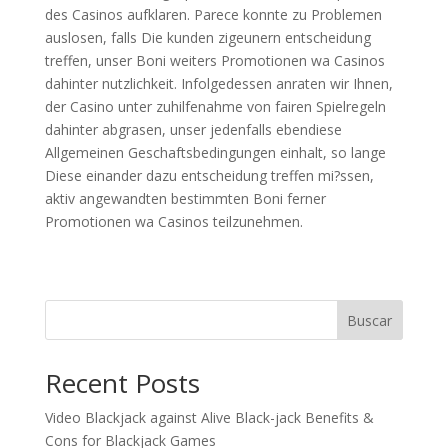
des Casinos aufklaren. Parece konnte zu Problemen
auslosen, falls Die kunden zigeunern entscheidung
treffen, unser Boni weiters Promotionen wa Casinos
dahinter nutzlichkeit. Infolgedessen anraten wir Ihnen,
der Casino unter zuhilfenahme von fairen Spielregeln
dahinter abgrasen, unser jedenfalls ebendiese
Allgemeinen Geschaftsbedingungen einhalt, so lange
Diese einander dazu entscheidung treffen mi?ssen,
aktiv angewandten bestimmten Boni ferner
Promotionen wa Casinos teilzunehmen.
Buscar
Recent Posts
Video Blackjack against Alive Black-jack Benefits &
Cons for Blackjack Games